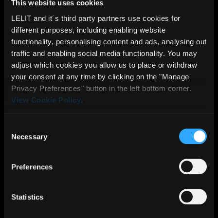
This website uses cookies
MODELLO
LELIT and it´s third party partners use cookies for
different purposes, including enabling website
PA205/1N
functionality, personalising content and ads, analysing out
Realizzata in teflon e alluminio con inserto interno
traffic and enabling social media functionality. You may
adjust which cookies you allow us to place or withdraw
in gomma per preservare la punta della piastra.
your consent at any time by clicking on the "Manage
La molla la ancora al corpo del ferro da stiro.
Privacy Preferences" button in the left bottom corner.
View Cookie Policy
.
Consent
Necessary
Selection
Preferences
SCOPRI
DI
Statistics
PIÙ