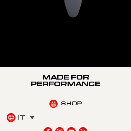
Teli
Teli
PA701 | PA702 | PA703 |
copriasse
copriasse
PA019
MADE FOR
PERFORMANCE
SHOP
IT