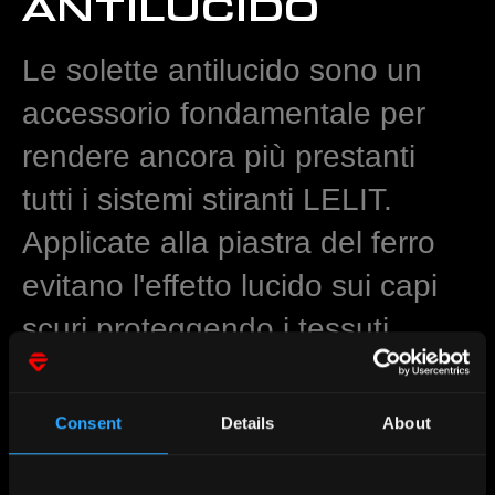
ANTILUCIDO
Le solette antilucido sono un
accessorio fondamentale per
rendere ancora più prestanti
tutti i sistemi stiranti LELIT.
Applicate alla piastra del ferro
evitano l'effetto lucido sui capi
scuri proteggendo i tessuti
delicati e qualsiasi tipo di
applicazione.
Consent
Details
About