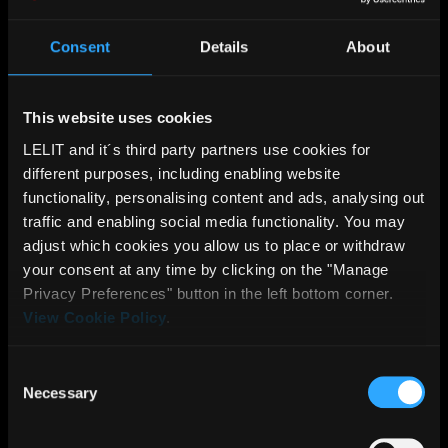
PLA482A
PLA472A
Piana caffè dotato di
Piana caffè dotato di
Consent
Details
About
impugnatura con
impugnatura con
tecnologia antiscivolo in
tecnologia antiscivolo in
This website uses cookies
alluminio nero satinato,
alluminio nero satinato,
altezza regolabile e testa
altezza regolabile e testa
LELIT and it´s third party partners use cookies for
different purposes, including enabling website
in acciaio inox con
in acciaio inox con
functionality, personalising content and ads, analysing out
finitura lucida.
finitura lucida.
traffic and enabling social media functionality. You may
Per macchine con
Per macchine con
adjust which cookies you allow us to place or withdraw
gruppo LELIT58.
gruppo LELIT57
your consent at any time by clicking on the "Manage
Privacy Preferences" button in the left bottom corner.
View Cookie Policy
.
Consent
Necessary
Selection