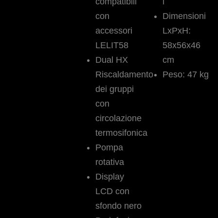
compatibili
l
con
Dimensioni
accessori
LxPxH:
LELIT58
58x56x46
Dual HX
cm
Riscaldamento
Peso: 47 kg
dei gruppi
con
circolazione
termosifonica
Pompa
rotativa
Display
LCD con
sfondo nero