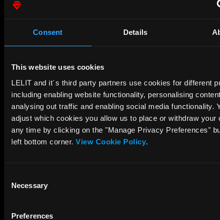
tasto
Cronometro
Consent
Details
A
erogazione
caffè ed
ECO Mode
This website uses cookies
attivi
LELIT and it´s third party partners use cookies for different 
Doppio
including enabling website functionality, personalising conten
analysing out traffic and enabling social media functionality.
manometro
adjust which cookies you allow us to place or withdraw your 
per
any time by clicking on the "Manage Privacy Preferences" bu
pressione
left bottom corner.
View Cookie Policy
.
pompa/vapore
Attacco a
Consent
rete e
Necessary
Selection
scarico
diretto
Preferences