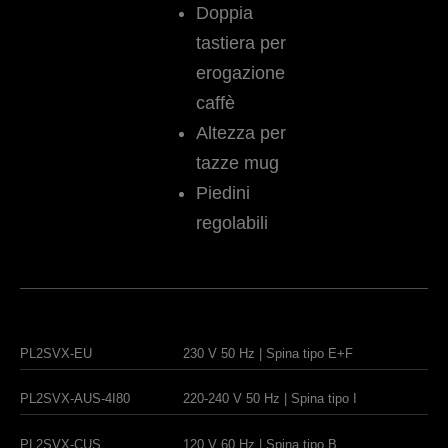
Doppia
tastiera per
erogazione
caffè
Altezza per
tazze mug
Piedini
regolabili
PL2SVX-EU
230 V 50 Hz | Spina tipo E+F
PL2SVX-AUS-4I80
220-240 V 50 Hz | Spina tipo I
PL2SVX-CUS
120 V 60 Hz | Spina tipo B