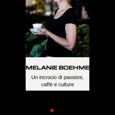
H
LB
MELANIE BOEHME
 alla mia
Un incrocio di passioni,
J
ffè
caffè e culture
Il potere