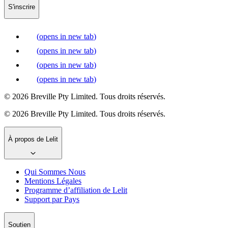
S'inscrire
(
opens in new tab
)
(
opens in new tab
)
(
opens in new tab
)
(
opens in new tab
)
© 2026 Breville Pty Limited. Tous droits réservés.
© 2026 Breville Pty Limited. Tous droits réservés.
À propos de Lelit
Qui Sommes Nous
Mentions Légales
Programme d’affiliation de Lelit
Support par Pays
Soutien